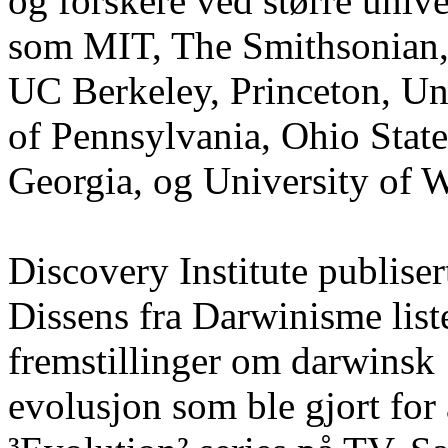
og forskere ved større unive
som MIT,
The
Smithsonian
UC
Berkeley, Princeton,
Un
of
Pennsylvania, Ohio
State
Georgia, og
University
of
W
Discovery
Institute
publiser
Dissens fra Darwinisme liste
fremstillinger om
darwinsk
evolusjon som ble gjort fo