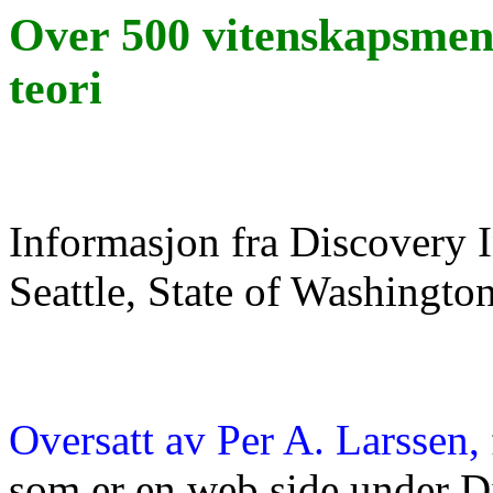
Over 500 vitenskapsmen
teori
Informasjon fra Discovery In
Seattle, State of Washingto
Oversatt av Per A.
Larssen
,
som er en web side under
D