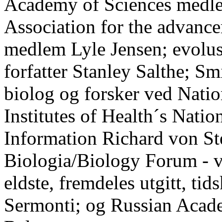
Academy
of
Sciences
medle
Association
for
the
advanc
medlem
Lyle
Jensen; evolu
forfatter Stanley
Salthe
;
Smi
biolog og forsker ved
Natio
Institutes
of
Health´s
Natio
Information
Richard von
St
Biologia
/
Biology
Forum - v
eldste, fremdeles utgitt, tid
Sermonti
; og
Russian
Acad