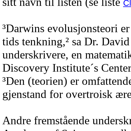
sitt navn til listen (se liste
Cl
³Darwins evolusjonsteori er 
tids tenkning,² sa Dr. Davi
underskrivere, en matematik
Discovery
Institute´s
Center
³Den (teorien) er omfattend
gjenstand for overtroisk ære
Andre fremstående underskr