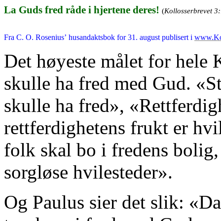
La Guds fred råde i hjertene deres!
(
Kollosserbrevet
3:
Fra
C. O.
Rosenius
’
husandaktsbok
for 31. august publisert i
www.Ko
Det høyeste målet for hele K
skulle ha fred med Gud. «Str
skulle ha fred», «Rettferdig
rettferdighetens frukt er hvi
folk skal bo i fredens bolig
sorgløse hvilesteder».
Og Paulus sier det slik: «Da 