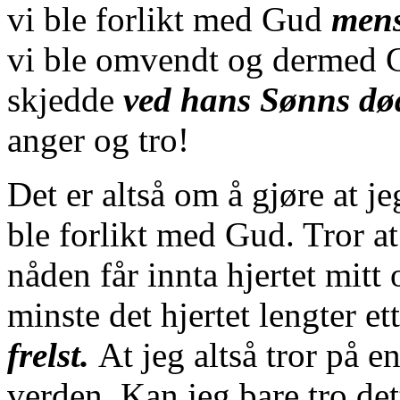
vi ble forlikt med Gud
mens
vi ble omvendt og
dermed 
skjedde
ved hans Sønns dø
anger og tro!
Det er altså om å gjøre at je
ble forlikt med Gud. Tror 
nåden får innta hjertet mitt o
minste det hjertet lengter ett
frelst.
At jeg altså tror på e
verden. Kan jeg bare tro dett