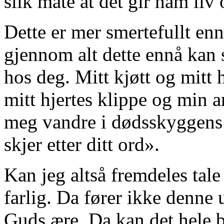
slik måte at det gir ham liv 
Dette er mer smertefullt enn
gjennom alt dette ennå kan si
hos deg. Mitt kjøtt og mitt 
mitt hjertes klippe og min
a
meg vandre i dødsskyggens da
skjer etter ditt ord».
Kan jeg altså fremdeles tal
farlig. Da fører ikke denne 
Guds ære. Da kan det hele b