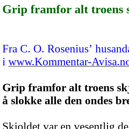
Grip framfor alt troens 
Fra
C. O.
Rosenius
’
husand
i
www.Kommentar-Avisa.n
Grip framfor alt troens skj
å slokke alle den ondes b
Skjoldet var en vesentlig de