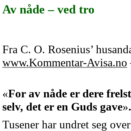
Av nåde – ved tro
Fra
C. O.
Rosenius
’
husand
www.Kommentar-Avisa.no
«
For av nåde er dere frels
selv, det er en Guds gave
»
Tusener har undret seg over a