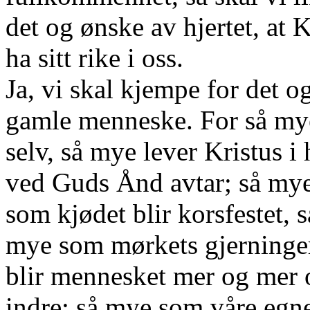
det og ønske av hjertet, at 
ha sitt rike i oss.
Ja, vi skal kjempe for det o
gamle menneske. For så mye
selv, så mye lever Kristus 
ved Guds Ånd avtar; så mye
som kjødet blir korsfestet,
mye som mørkets gjerninge
blir mennesket mer og mer o
indre; så mye som våre egne