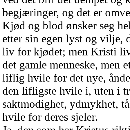
begjæringer, og det er omven
Kjød og blod ønsker seg helle
etter sin egen lyst og vilje, 
liv for kjødet; men Kristi liv
det gamle menneske, men et 
liflig hvile for det nye, ån
den lifligste hvile i, uten i 
saktmodighet, ydmykhet, tål
hvile for deres sjeler.
Ja, den som har Kristus rik