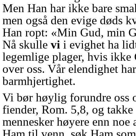
Men Han har ikke bare smak
men også den evige døds kval
Han ropt: «Min Gud, min Gu
Nå skulle
vi
i evighet ha lid
legemlige plager, hvis ikk
over oss. Vår elendighet ha
barmhjertighet.
Vi bør høylig forundre oss o
fiender, Rom. 5,8, og takke
mennesker høyere enn noe a
Ham til venn, søk Ham som d