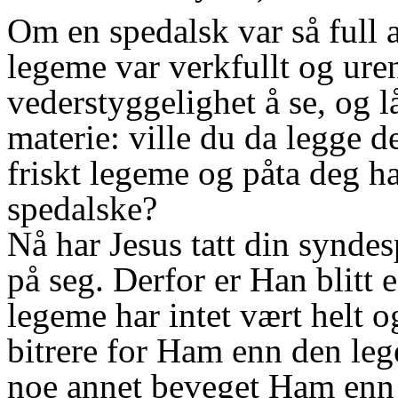
Om en spedalsk var så full a
legeme var verkfullt og uren
vederstyggelighet å se, og l
materie: ville du da legge 
friskt legeme og påta deg h
spedalske?
Nå har Jesus tatt din synde
på seg. Derfor er Han blitt
legeme har intet vært helt o
bitrere for Ham enn den lege
noe annet beveget Ham enn 