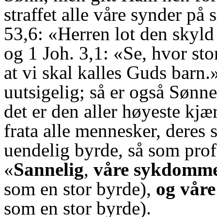
straffet alle våre synder på s
53,6:
«Herren lot den skyld
og 1 Joh. 3,1: «Se, hvor sto
at vi skal kalles Guds barn.
uutsigelig; så er også Sønn
det er den aller høyeste kjæ
frata alle mennesker, deres
uendelig byrde, så som profe
«
Sannelig
,
våre sykdommer
som en stor byrde),
og våre
som en stor byrde).